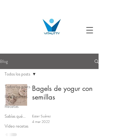
Blog
Todos los posts
Todos los posts
Bagels de yogur con
semillas
Restaurantes
Recetas
Recetas
Sabías qué...
Ester Suárez
4 mar 2022
Video recetas